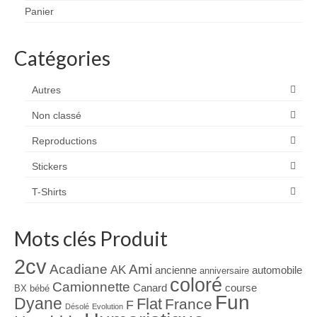
Panier
Catégories
Autres
Non classé
Reproductions
Stickers
T-Shirts
Mots clés Produit
2cv
Acadiane
Ami
AK
ancienne
automobile
anniversaire
coloré
Camionnette
Canard
course
BX
bébé
Fun
Dyane
Flat
France
F
Désolé
Evolution