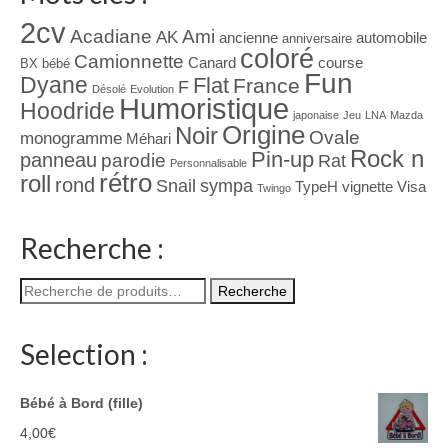
2cv
Acadiane
Ami
AK
ancienne
automobile
anniversaire
coloré
Camionnette
Canard
course
BX
bébé
Fun
Dyane
Flat
France
F
Désolé
Evolution
Humoristique
Hoodride
japonaise
Jeu
LNA
Mazda
Origine
Noir
Ovale
monogramme
Méhari
Rock n
Pin-up
panneau
parodie
Rat
Personnalisable
rétro
roll
rond
Snail
sympa
TypeH
vignette
Visa
Twingo
Recherche :
Recherche
Recherche
pour :
Selection :
Bébé à Bord (fille)
4,00
€