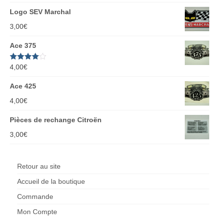
Logo SEV Marchal
3,00
€
Ace 375
Note
4,00
€
4.00
sur 5
Ace 425
4,00
€
Pièces de rechange Citroën
3,00
€
Retour au site
Accueil de la boutique
Commande
Mon Compte