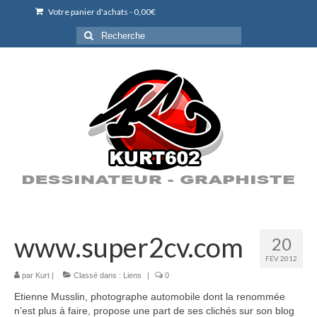
Votre panier d'achats
-
0,00
€
Rechercher
:
www.super2cv.com
20
FÉV 2012
par
Kurt
|
Classé dans :
Liens
|
0
Etienne Musslin, photographe automobile dont la renommée
n’est plus à faire, propose une part de ses clichés sur son blog