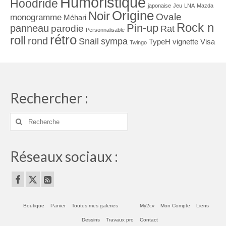
Humoristique
Hoodride
japonaise
Jeu
LNA
Mazda
Origine
Noir
Ovale
monogramme
Méhari
Rock n
Pin-up
panneau
parodie
Rat
Personnalisable
rétro
roll
rond
Snail
sympa
TypeH
vignette
Visa
Twingo
Rechercher :
Rechercher
:
Réseaux sociaux :
Boutique
Panier
Toutes mes galeries
My2cv
Mon Compte
Liens
Dessins
Travaux pro
Contact