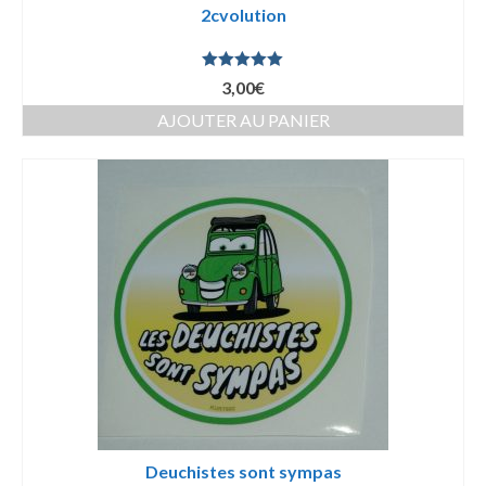
2cvolution
Note
5.00
3,00
€
sur 5
AJOUTER AU PANIER
Deuchistes sont sympas