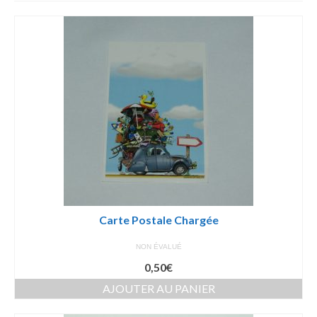
par
prix
croissant
Carte Postale Chargée
NON ÉVALUÉ
0,50
€
AJOUTER AU PANIER