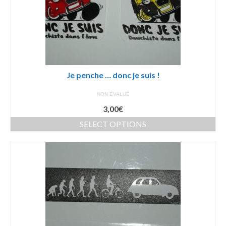
Je penche … donc je suis !
NON ÉVALUÉ
3,00
€
SELECT OPTIONS