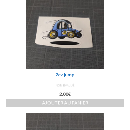
2cv jump
NON ÉVALUÉ
2,00
€
AJOUTER AU PANIER