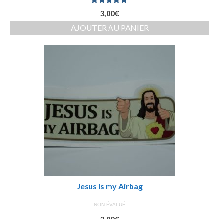
Note
5.00
3,00
€
sur 5
AJOUTER AU PANIER
Jesus is my Airbag
NON ÉVALUÉ
3,00
€