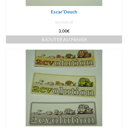
Escar’Deuch
NON ÉVALUÉ
3,00
€
AJOUTER AU PANIER