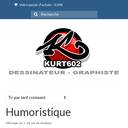
Votre panier d'achats
-
0,00
€
Rechercher
:
Humoristique
Trié
Affichage de 1–24 sur 44 résultats