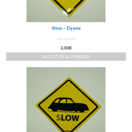
Slow – Dyane
NON ÉVALUÉ
3,00
€
AJOUTER AU PANIER