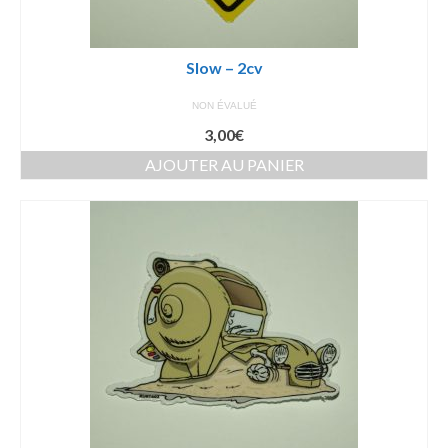
Slow – 2cv
NON ÉVALUÉ
3,00
€
AJOUTER AU PANIER