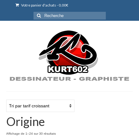
Votre panier d'achats
-
0,00
€
Rechercher
:
Origine
Trié
Affichage de 1–24 sur 30 résultats