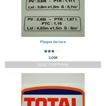
Plaque de tare
Note
3,00
€
3.00
sur 5
SELECT OPTIONS