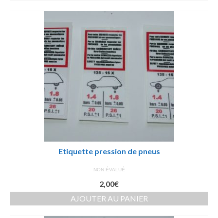
par
prix
croissant
Etiquette pression de pneus
NON ÉVALUÉ
2,00
€
AJOUTER AU PANIER