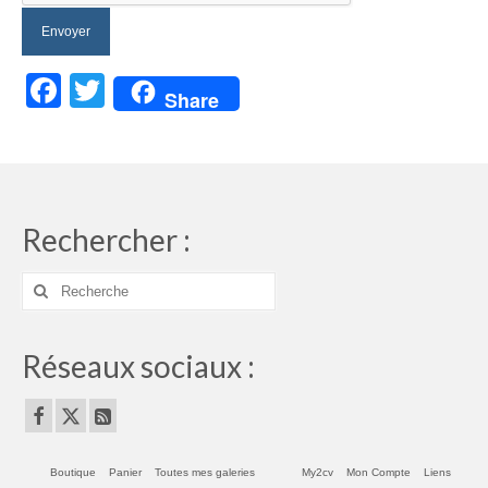
Facebook
Twitter
Share
Rechercher :
Rechercher
:
Réseaux sociaux :
Boutique
Panier
Toutes mes galeries
My2cv
Mon Compte
Liens