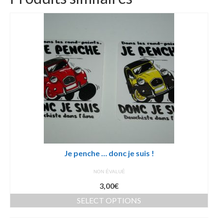
Je penche … donc je suis !
NON ÉVALUÉ
3,00
€
SELECT OPTIONS