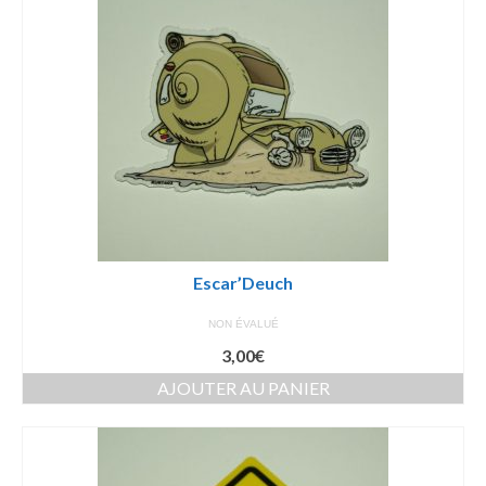
Escar’Deuch
NON ÉVALUÉ
3,00
€
AJOUTER AU PANIER