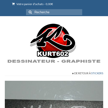
Votre panier d'achats
-
0,00
€
Rechercher
:
DE RETOUR À
STICKERS