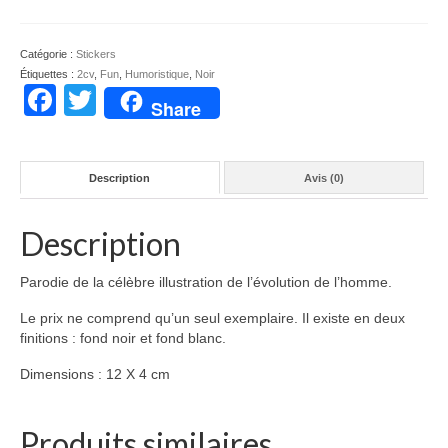
Evolu'Deuch
Catégorie :
Stickers
Étiquettes :
2cv
,
Fun
,
Humoristique
,
Noir
Facebook
Twitter
Share
Description
Avis (0)
Description
Parodie de la célèbre illustration de l’évolution de l’homme.
Le prix ne comprend qu’un seul exemplaire. Il existe en deux
finitions : fond noir et fond blanc.
Dimensions : 12 X 4 cm
Produits similaires