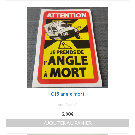
par
prix
croissant
C15 angle mort
NON ÉVALUÉ
3,00
€
AJOUTER AU PANIER