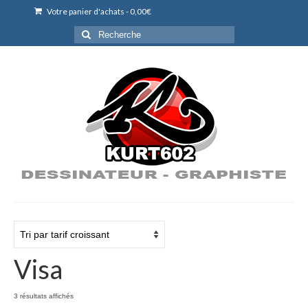
Votre panier d'achats
-
0,00
€
Rechercher
:
Visa
Trié
3 résultats affichés