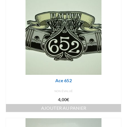
Ace 652
NON ÉVALUÉ
4,00
€
AJOUTER AU PANIER