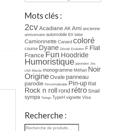
Mots clés :
2cv
Acadiane
Ami
AK
ancienne
automobile
anniversaire
BX
bébé
coloré
Camionnette
Canard
Dyane
Flat
F
course
Désolé
Evolution
Fun
Hoodride
France
Humoristique
japonaise
Jeu
Noir
monogramme
Méhari
LNA
Mazda
Origine
panneau
Ovale
Pin-up
parodie
Rat
Personnalisable
rétro
Rock n roll
rond
Snail
sympa
TypeH
vignette
Visa
Twingo
Recherche :
Recherche