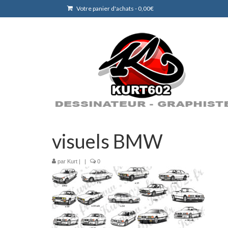
Votre panier d'achats
-
0,00
€
visuels BMW
par
Kurt
|
|
0