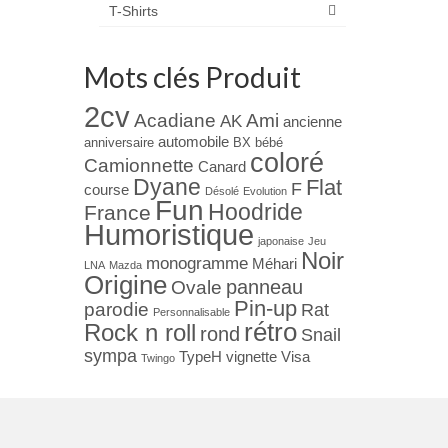
T-Shirts
Mots clés Produit
2cv
Acadiane
Ami
AK
ancienne
automobile
anniversaire
BX
bébé
coloré
Camionnette
Canard
Dyane
Flat
F
course
Désolé
Evolution
Fun
Hoodride
France
Humoristique
japonaise
Jeu
Noir
monogramme
Méhari
LNA
Mazda
Origine
panneau
Ovale
Pin-up
parodie
Rat
Personnalisable
rétro
Rock n roll
rond
Snail
sympa
TypeH
vignette
Visa
Twingo