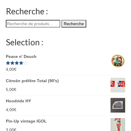
Recherche :
Recherche
Recherche
pour :
Selection :
Peace n' Deuch
Note
4,00
€
4.00
sur 5
Citroën préfère Total (90's)
5,00
€
Hoodride HY
4,00
€
Pin-Up vintage IGOL
3,00
€