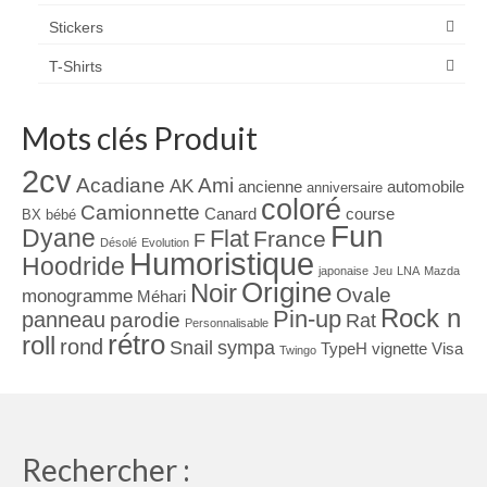
Stickers
T-Shirts
Mots clés Produit
2cv
Acadiane
Ami
AK
ancienne
automobile
anniversaire
coloré
Camionnette
Canard
course
BX
bébé
Fun
Dyane
Flat
France
F
Désolé
Evolution
Humoristique
Hoodride
japonaise
Jeu
LNA
Mazda
Origine
Noir
Ovale
monogramme
Méhari
Rock n
Pin-up
panneau
parodie
Rat
Personnalisable
rétro
roll
rond
Snail
sympa
TypeH
vignette
Visa
Twingo
Rechercher :