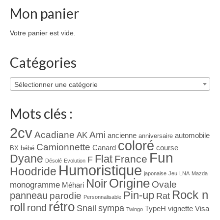
Mon panier
Votre panier est vide.
Catégories
Sélectionner une catégorie
Mots clés :
2cv
Acadiane
Ami
AK
ancienne
automobile
anniversaire
coloré
Camionnette
Canard
course
BX
bébé
Fun
Dyane
Flat
France
F
Désolé
Evolution
Humoristique
Hoodride
japonaise
Jeu
LNA
Mazda
Origine
Noir
Ovale
monogramme
Méhari
Rock n
Pin-up
panneau
parodie
Rat
Personnalisable
rétro
roll
rond
Snail
sympa
TypeH
vignette
Visa
Twingo