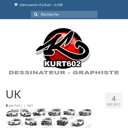
Votre panier d'achats
-
0,00
€
Rechercher
:
UK
4
DÉC 2017
par
Kurt
|
|
0