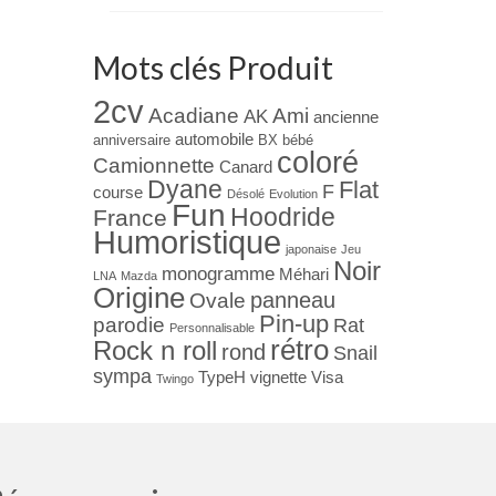
Mots clés Produit
2cv
Acadiane
Ami
AK
ancienne
automobile
anniversaire
BX
bébé
coloré
Camionnette
Canard
Dyane
Flat
F
course
Désolé
Evolution
Fun
Hoodride
France
Humoristique
japonaise
Jeu
Noir
monogramme
Méhari
LNA
Mazda
Origine
panneau
Ovale
Pin-up
parodie
Rat
Personnalisable
rétro
Rock n roll
rond
Snail
sympa
TypeH
vignette
Visa
Twingo