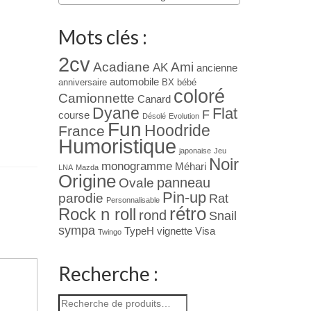
Mots clés :
2cv
Acadiane
Ami
AK
ancienne
automobile
anniversaire
BX
bébé
coloré
Camionnette
Canard
Dyane
Flat
F
course
Désolé
Evolution
Fun
Hoodride
France
Humoristique
japonaise
Jeu
Noir
monogramme
Méhari
LNA
Mazda
Origine
panneau
Ovale
Pin-up
parodie
Rat
Personnalisable
rétro
Rock n roll
rond
Snail
sympa
TypeH
vignette
Visa
Twingo
Recherche :
Recherche