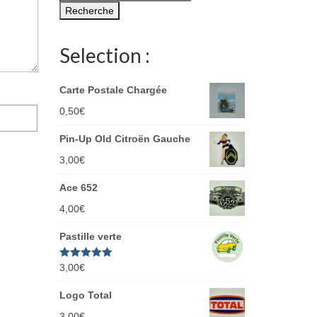
pour :
Recherche
Selection :
Carte Postale Chargée
0,50
€
Pin-Up Old Citroën Gauche
3,00
€
Ace 652
4,00
€
Pastille verte
Note
3,00
€
5.00
sur 5
Logo Total
3,00
€