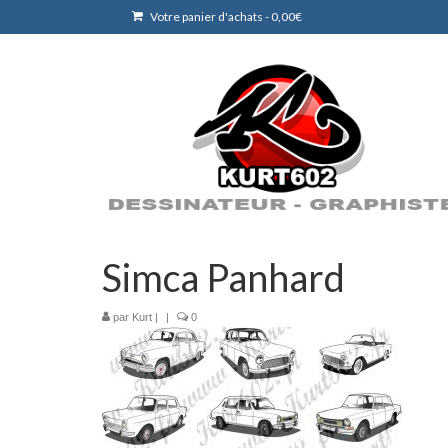
Votre panier d'achats
-
0,00
€
Simca Panhard
par
Kurt
|
|
0