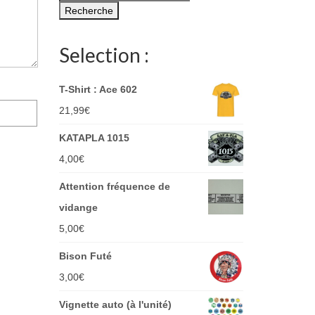
pour :
Recherche
Selection :
T-Shirt : Ace 602
21,99
€
KATAPLA 1015
4,00
€
Attention fréquence de
vidange
5,00
€
Bison Futé
3,00
€
Vignette auto (à l'unité)