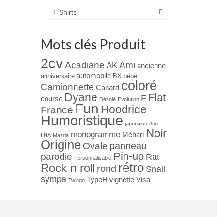
T-Shirts
Mots clés Produit
2cv
Acadiane
Ami
AK
ancienne
automobile
anniversaire
BX
bébé
coloré
Camionnette
Canard
Dyane
Flat
F
course
Désolé
Evolution
Fun
Hoodride
France
Humoristique
japonaise
Jeu
Noir
monogramme
Méhari
LNA
Mazda
Origine
panneau
Ovale
Pin-up
parodie
Rat
Personnalisable
rétro
Rock n roll
rond
Snail
sympa
TypeH
vignette
Visa
Twingo