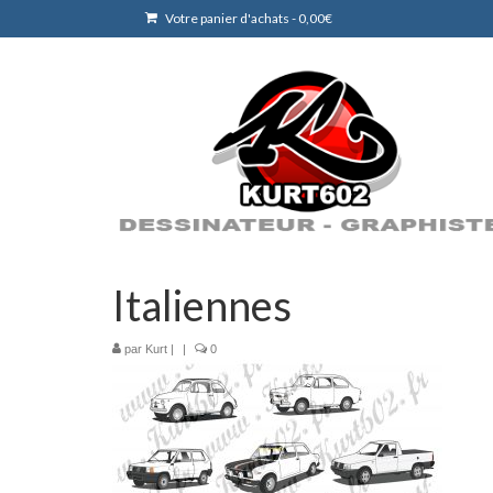
Votre panier d'achats
-
0,00
€
Italiennes
par
Kurt
|
|
0