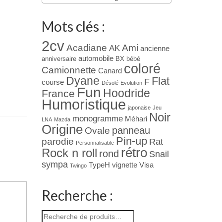
Mots clés :
2cv
Acadiane
Ami
AK
ancienne
automobile
anniversaire
BX
bébé
coloré
Camionnette
Canard
Dyane
Flat
F
course
Désolé
Evolution
Fun
Hoodride
France
Humoristique
japonaise
Jeu
Noir
monogramme
Méhari
LNA
Mazda
Origine
panneau
Ovale
Pin-up
parodie
Rat
Personnalisable
rétro
Rock n roll
rond
Snail
sympa
TypeH
vignette
Visa
Twingo
Recherche :
Recherche