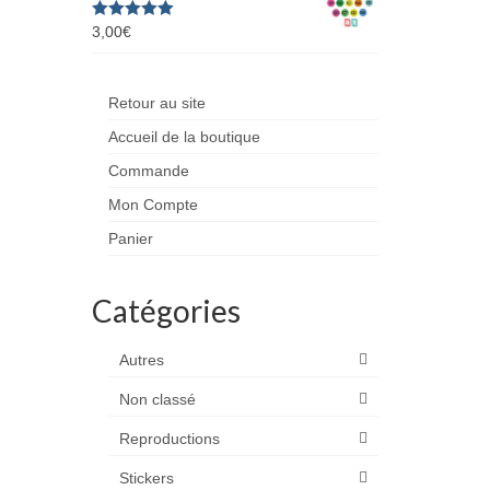
Note
3,00
€
5.00
sur 5
Retour au site
Accueil de la boutique
Commande
Mon Compte
Panier
Catégories
Autres
Non classé
Reproductions
Stickers