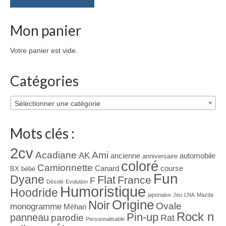
Mon panier
Votre panier est vide.
Catégories
Sélectionner une catégorie
Mots clés :
2cv
Acadiane
Ami
AK
ancienne
automobile
anniversaire
coloré
Camionnette
Canard
course
BX
bébé
Fun
Dyane
Flat
France
F
Désolé
Evolution
Humoristique
Hoodride
japonaise
Jeu
LNA
Mazda
Origine
Noir
Ovale
monogramme
Méhari
Rock n
Pin-up
panneau
parodie
Rat
Personnalisable