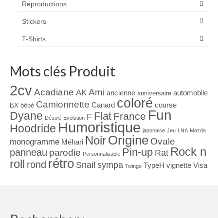
Reproductions
Stickers
T-Shirts
Mots clés Produit
2cv
Acadiane
Ami
AK
ancienne
automobile
anniversaire
coloré
Camionnette
Canard
course
BX
bébé
Fun
Dyane
Flat
France
F
Désolé
Evolution
Humoristique
Hoodride
japonaise
Jeu
LNA
Mazda
Origine
Noir
Ovale
monogramme
Méhari
Rock n
Pin-up
panneau
parodie
Rat
Personnalisable
rétro
roll
rond
Snail
sympa
TypeH
vignette
Visa
Twingo