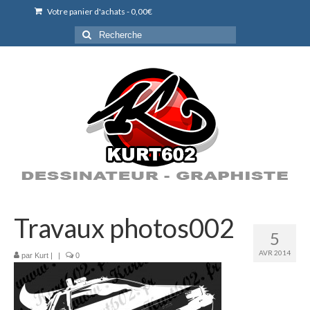
Votre panier d'achats
-
0,00
€
Rechercher
:
Travaux photos002
5
AVR 2014
par
Kurt
|
|
0