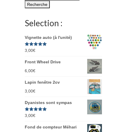
pour :
Recherche
Selection :
Vignette auto (à l'unité)
Note
3,00
€
5.00
sur 5
Front Wheel Drive
6,00
€
Lapin fenêtre 2cv
3,00
€
Dyanistes sont sympas
Note
3,00
€
5.00
sur 5
Fond de compteur Méhari