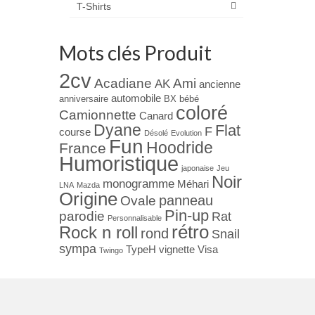
T-Shirts
Mots clés Produit
2cv
Acadiane
Ami
AK
ancienne
automobile
anniversaire
BX
bébé
coloré
Camionnette
Canard
Dyane
Flat
F
course
Désolé
Evolution
Fun
Hoodride
France
Humoristique
japonaise
Jeu
Noir
monogramme
Méhari
LNA
Mazda
Origine
panneau
Ovale
Pin-up
parodie
Rat
Personnalisable
rétro
Rock n roll
rond
Snail
sympa
TypeH
vignette
Visa
Twingo