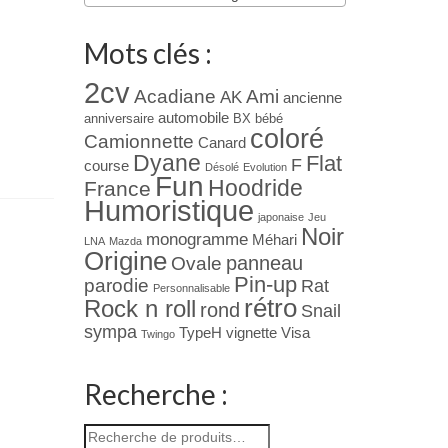
Mots clés :
2cv
Acadiane
Ami
AK
ancienne
automobile
anniversaire
BX
bébé
coloré
Camionnette
Canard
Dyane
Flat
F
course
Désolé
Evolution
Fun
Hoodride
France
Humoristique
japonaise
Jeu
Noir
monogramme
Méhari
LNA
Mazda
Origine
panneau
Ovale
Pin-up
parodie
Rat
Personnalisable
rétro
Rock n roll
rond
Snail
sympa
TypeH
vignette
Visa
Twingo
Recherche :
Recherche