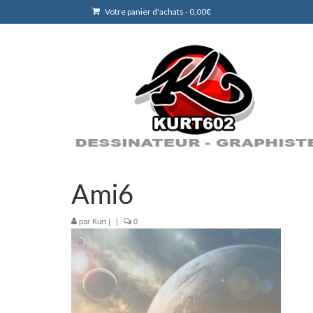
Votre panier d'achats
-
0,00
€
Ami6
par
Kurt
|
|
0