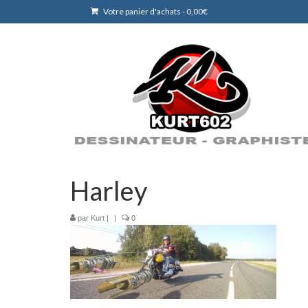
Votre panier d'achats
-
0,00
€
Harley
par
Kurt
|
|
0