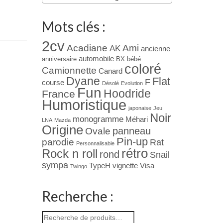
Mots clés :
2cv
Acadiane
Ami
AK
ancienne
automobile
anniversaire
BX
bébé
coloré
Camionnette
Canard
Dyane
Flat
F
course
Désolé
Evolution
Fun
Hoodride
France
Humoristique
japonaise
Jeu
Noir
monogramme
Méhari
LNA
Mazda
Origine
panneau
Ovale
Pin-up
parodie
Rat
Personnalisable
rétro
Rock n roll
rond
Snail
sympa
TypeH
vignette
Visa
Twingo
Recherche :
Recherche