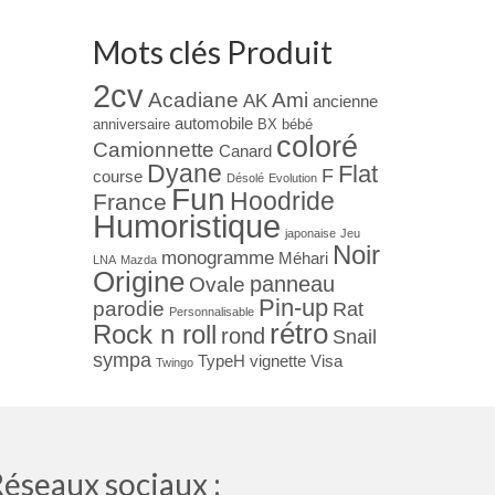
Mots clés Produit
2cv
Acadiane
Ami
AK
ancienne
automobile
anniversaire
BX
bébé
coloré
Camionnette
Canard
Dyane
Flat
F
course
Désolé
Evolution
Fun
Hoodride
France
Humoristique
japonaise
Jeu
Noir
monogramme
Méhari
LNA
Mazda
Origine
panneau
Ovale
Pin-up
parodie
Rat
Personnalisable
rétro
Rock n roll
rond
Snail
sympa
TypeH
vignette
Visa
Twingo
éseaux sociaux :