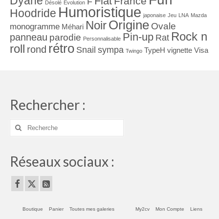
Dyane
Flat
France
F
Désolé
Evolution
Humoristique
Hoodride
japonaise
Jeu
LNA
Mazda
Origine
Noir
Ovale
monogramme
Méhari
Rock n
Pin-up
panneau
parodie
Rat
Personnalisable
rétro
roll
rond
Snail
sympa
TypeH
vignette
Visa
Twingo
Rechercher :
Rechercher
:
Réseaux sociaux :
Boutique
Panier
Toutes mes galeries
My2cv
Mon Compte
Liens