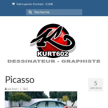
Votre panier d'achats
-
0,00
€
Rechercher
:
Picasso
5
AVR 2014
par
Kurt
|
|
0