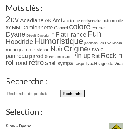
Mots clés :
2cv
Acadiane
Ami
AK
ancienne
automobile
anniversaire
coloré
Camionnette
Canard
course
BX
bébé
Fun
Dyane
Flat
France
F
Désolé
Evolution
Humoristique
Hoodride
japonaise
Jeu
LNA
Mazda
Origine
Noir
Ovale
monogramme
Méhari
Rock n
Pin-up
panneau
parodie
Rat
Personnalisable
rétro
roll
rond
Snail
sympa
TypeH
vignette
Visa
Twingo
Recherche :
Recherche
Recherche
pour :
Selection :
Slow - Dyane