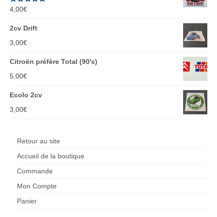
Note
4,00
€
5.00
sur 5
2cv Drift
3,00
€
Citroën préfère Total (90's)
5,00
€
Ecolo 2cv
3,00
€
Retour au site
Accueil de la boutique
Commande
Mon Compte
Panier