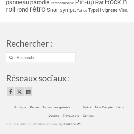
Rock n
Pin-up
panneau
parodie
Rat
Personnalisable
rétro
roll
rond
Snail
sympa
TypeH
vignette
Visa
Twingo
Rechercher :
Rechercher
:
Réseaux sociaux :
Boutique
Panier
Toutes mes galeries
My2cv
Mon Compte
Liens
Dessins
Travaux pro
Contact
© 2026 kurt602.fr - WordPress Theme by
Kadence WP