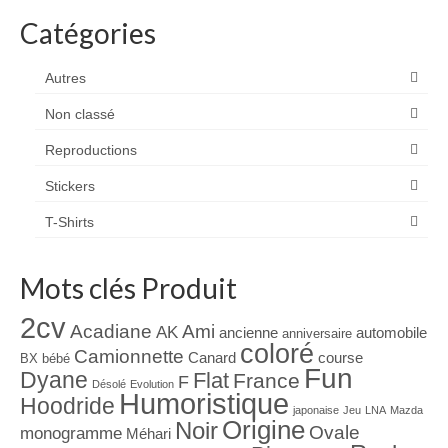
Catégories
Autres
Non classé
Reproductions
Stickers
T-Shirts
Mots clés Produit
2cv
Acadiane
Ami
AK
ancienne
automobile
anniversaire
coloré
Camionnette
Canard
course
BX
bébé
Fun
Dyane
Flat
France
F
Désolé
Evolution
Humoristique
Hoodride
japonaise
Jeu
LNA
Mazda
Origine
Noir
Ovale
monogramme
Méhari