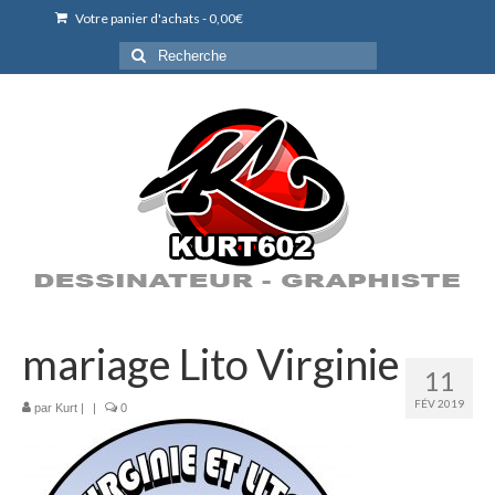
Votre panier d'achats
-
0,00
€
Rechercher
:
mariage Lito Virginie
11
FÉV 2019
par
Kurt
|
|
0