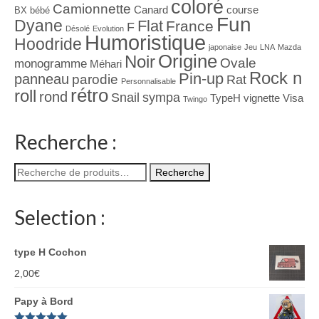
coloré
Camionnette
Canard
course
BX
bébé
Fun
Dyane
Flat
France
F
Désolé
Evolution
Humoristique
Hoodride
japonaise
Jeu
LNA
Mazda
Origine
Noir
Ovale
monogramme
Méhari
Rock n
Pin-up
panneau
parodie
Rat
Personnalisable
rétro
roll
rond
Snail
sympa
TypeH
vignette
Visa
Twingo
Recherche :
Recherche
Recherche
pour :
Selection :
type H Cochon
2,00
€
Papy à Bord