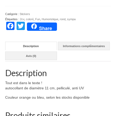
Deuchistes
sont
sympas
Catégorie :
Stickers
Étiquettes :
2cv
,
coloré
,
Fun
,
Humoristique
,
rond
,
sympa
Facebook
Twitter
Share
Description
Informations complémentaires
Avis (0)
Description
Tout est dans le texte !
autocollant de diamètre 11 cm, pelliculé, anti UV
Couleur orange ou bleu, selon les stocks disponible
Produits similaires