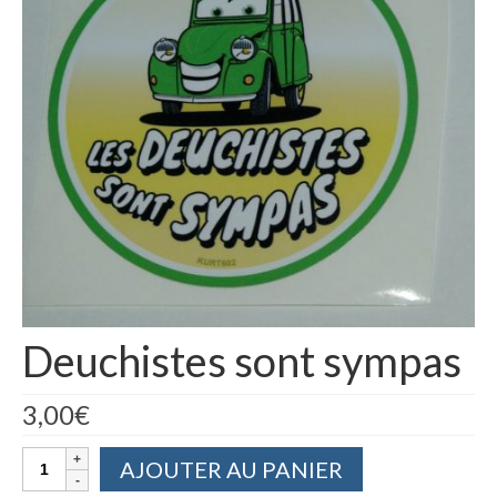
Deuchistes sont sympas
3,00
€
quantité
AJOUTER AU PANIER
de