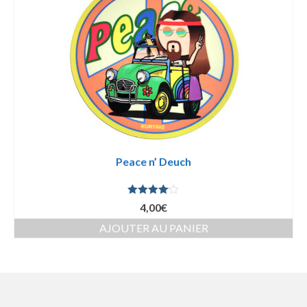
Peace n’ Deuch
Note
4.00
4,00
€
sur 5
AJOUTER AU PANIER