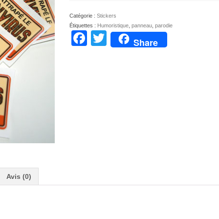
Catégorie :
Stickers
Étiquettes :
Humoristique
,
panneau
,
parodie
Facebook
Twitter
Share
Avis (0)