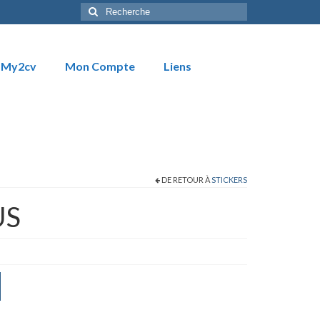
Rechercher
:
My2cv
Mon Compte
Liens
DE RETOUR À
STICKERS
US