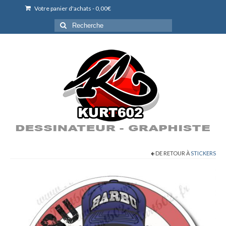
Votre panier d'achats
-
0,00
€
Rechercher
:
DE RETOUR À
STICKERS