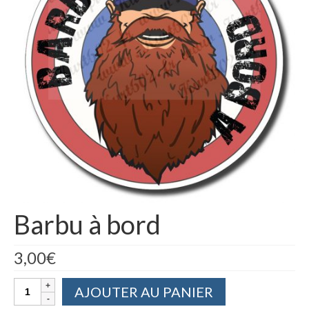
Barbu à bord
3,00
€
quantité
AJOUTER AU PANIER
de