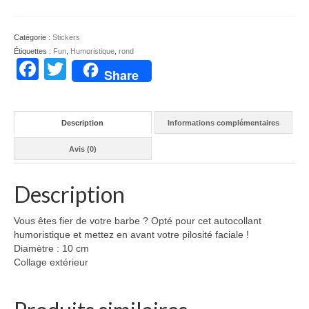
Barbu
à
bord
Catégorie :
Stickers
Étiquettes :
Fun
,
Humoristique
,
rond
Facebook
Twitter
Share
Description
Informations complémentaires
Avis (0)
Description
Vous êtes fier de votre barbe ? Opté pour cet autocollant
humoristique et mettez en avant votre pilosité faciale !
Diamètre : 10 cm
Collage extérieur