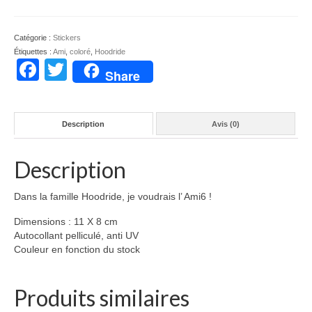
Hoodride
Ami6
Catégorie :
Stickers
Étiquettes :
Ami
,
coloré
,
Hoodride
Facebook
Twitter
Share
Description
Avis (0)
Description
Dans la famille Hoodride, je voudrais l’ Ami6 !
Dimensions : 11 X 8 cm
Autocollant pelliculé, anti UV
Couleur en fonction du stock
Produits similaires