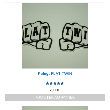
Poings FLAT TWIN
Note
5.00
6,00
€
sur 5
AJOUTER AU PANIER