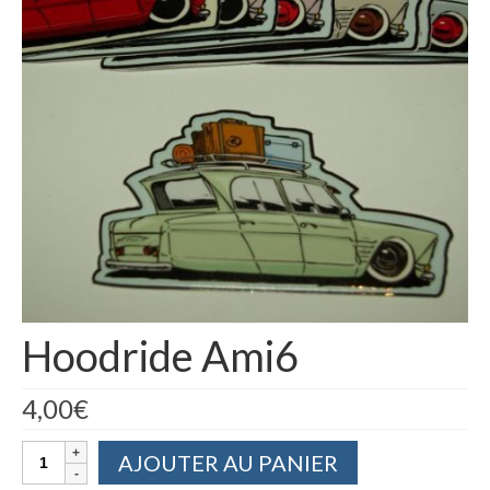
Hoodride Ami6
4,00
€
quantité
AJOUTER AU PANIER
de