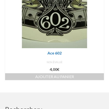
Ace 602
NON ÉVALUÉ
4,00
€
AJOUTER AU PANIER