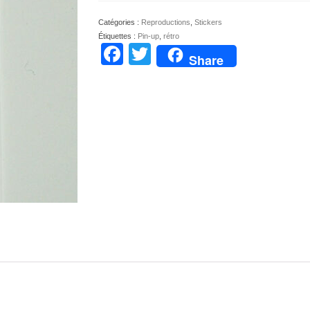
Up
vintage
Catégories :
Reproductions
,
Stickers
IGOL
Étiquettes :
Pin-up
,
rétro
Facebook
Twitter
Share