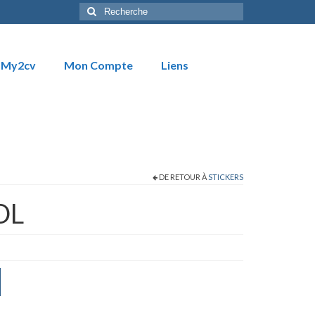
Rechercher
:
My2cv
Mon Compte
Liens
DE RETOUR À
STICKERS
OL