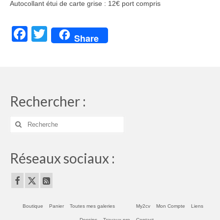
Autocollant étui de carte grise : 12€ port compris
Facebook
Twitter
Share
Rechercher :
Rechercher
:
Réseaux sociaux :
Boutique
Panier
Toutes mes galeries
My2cv
Mon Compte
Liens
Dessins
Travaux pro
Contact