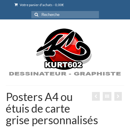
Votre panier d'achats
-
0,00
€
Rechercher
:
Posters A4 ou
étuis de carte
grise personnalisés