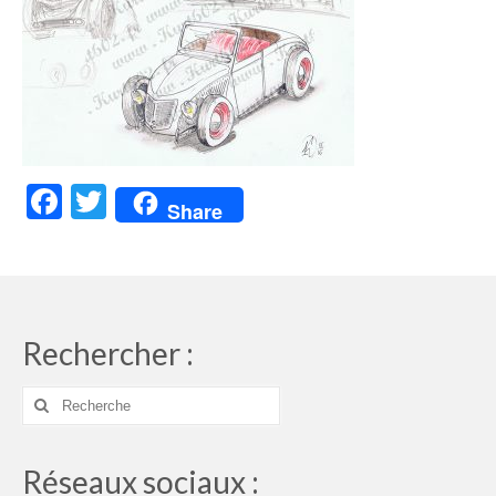
Facebook
Twitter
Share
Rechercher :
Rechercher
:
Réseaux sociaux :