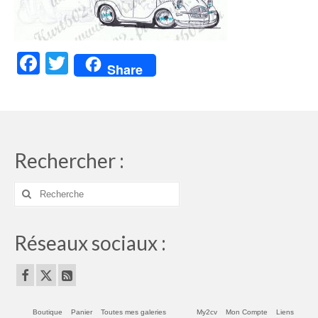
Facebook
Twitter
Share
Rechercher :
Rechercher
:
Réseaux sociaux :
Boutique
Panier
Toutes mes galeries
My2cv
Mon Compte
Liens