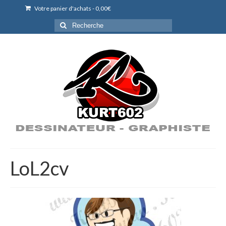
Votre panier d'achats
-
0,00
€
Rechercher
:
LoL2cv